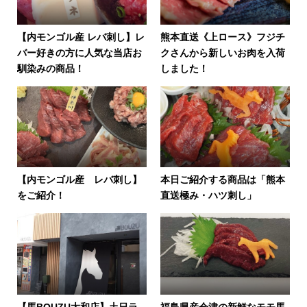
【内モンゴル産 レバ刺し】レ
熊本直送《上ロース》フジチ
バー好きの方に人気な当店お
クさんから新しいお肉を入荷
馴染みの商品！
しました！
【内モンゴル産 レバ刺し】
本日ご紹介する商品は「熊本
をご紹介！
直送極み・ハツ刺し」
【馬BOUZU大和店】土日ラ
福島県産会津の新鮮なモモ馬