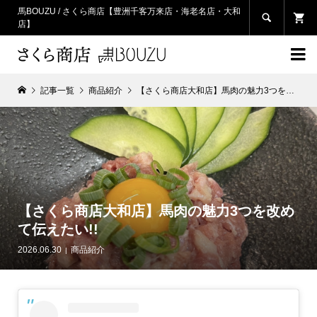
馬BOUZU / さくら商店【豊洲千客万来店・海老名店・大和

店】

記事一覧
商品紹介
【さくら商店大和店】馬肉の魅力3つを改めて伝えたい!!
【さくら商店大和店】馬肉の魅力3つを改め
て伝えたい!!
2026.06.30
商品紹介