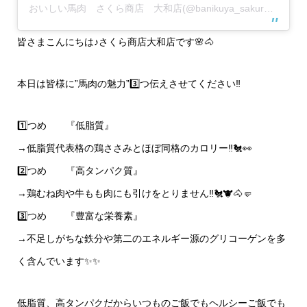
おいしい馬肉 さくら商店 大和店(@banikuya_sakurasyouten_yamato)がシェアした投稿
皆さまこんにちは♪さくら商店大和店です🌸🐴
本日は皆様に”馬肉の魅力”3️⃣つ伝えさせてください‼️
1️⃣つめ 『低脂質』
→低脂質代表格の鶏ささみとほぼ同格のカロリー‼︎🐔👀
2️⃣つめ 『高タンパク質』
→鶏むね肉や牛もも肉にも引けをとりません‼️🐔🐮🐴🤛
3️⃣つめ 『豊富な栄養素』
→不足しがちな鉄分や第二のエネルギー源のグリコーゲンを多
く含んでいます✨✨
低脂質、高タンパクだからいつものご飯でもヘルシーご飯でも