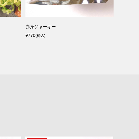
赤身ジャーキー
熊本直送 赤
¥770
¥2,160
(税込)
(税込