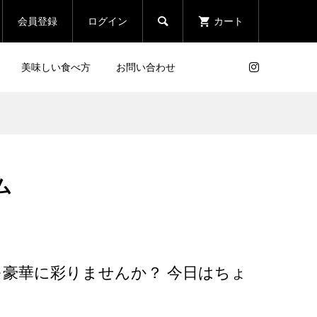

会員登録
ログイン
カート
美味しい食べ方
お問い合わせ
0g
熊本直送 極ハツ刺し
ム
¥2,700
(税込)
熊本直送 シャトーブリアン
100g
豪華に彩りませんか？ 今日はちょ
¥4,510
(税込)