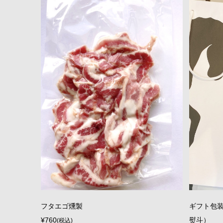
フタエゴ燻製
ギフト包
¥760
熨斗）
(税込)