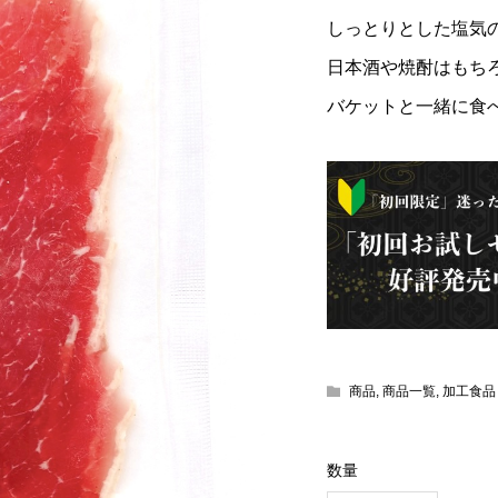
 赤身馬刺し 100g
熊本直送 上ロース
しっとりとした塩気
日本酒や焼酎はもち
¥2,376
込)
(税込)
バケットと一緒に食
商品
,
商品一覧
,
加工食品
数量