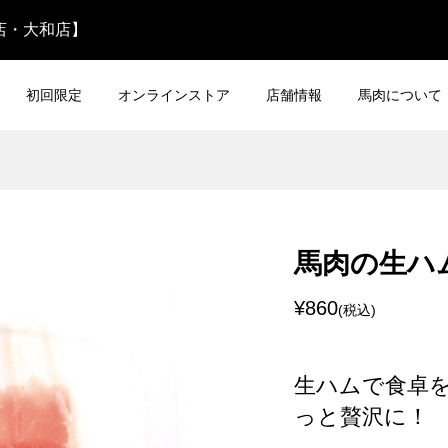
名店・大和店】
初回限定
オンラインストア
店舗情報
馬肉について
 コウネ ５０ｇ
熊本直送 霜降り馬刺し 10
馬肉の生ハ
¥3,024
込)
(税込)
¥860
(税込)
 極上大トロ三枚バ
青森県産 フタエゴ馬刺し
ク
100g
生ハムで食卓を
¥1,944
込)
(税込)
っと贅沢に！