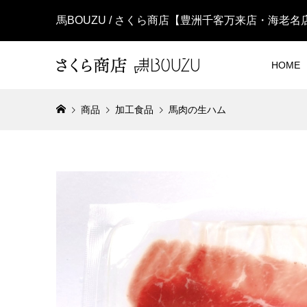
馬BOUZU / さくら商店【豊洲千客万来店・海老
HOME
商品
加工食品
馬肉の生ハム
熊本直送
¥1,080
(税
熊本直送
ラ ブロッ
¥4,320
(税