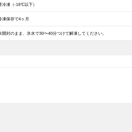
要冷凍（-18℃以下）
冷凍保存で4ヶ月
未開封のまま、氷水で30〜40分つけて解凍してください。