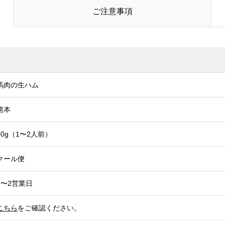
ご注意事項
馬肉の生ハム
熊本
60g（1〜2人前）
クール便
1〜2営業日
こちら
をご確認ください。