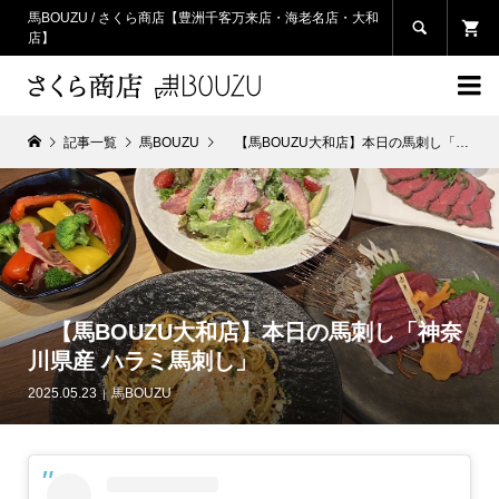
馬BOUZU / さくら商店【豊洲千客万来店・海老名店・大和

店】

記事一覧
馬BOUZU
【馬BOUZU大和店】本日の馬刺し「神奈川県産 ハラミ馬刺し」
【馬BOUZU大和店】本日の馬刺し「神奈
川県産 ハラミ馬刺し」
2025.05.23
馬BOUZU