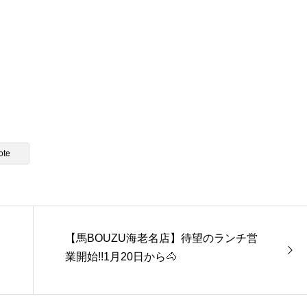
ote
【馬BOUZU海老名店】待望のランチ営
業開始!!1月20日から🐴