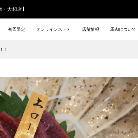
名店・大和店】
初回限定
オンラインストア
店舗情報
馬肉について
売！！
 ヒレ馬刺し 100g
青森県産 コウネ馬刺し 10
¥1,728
込)
(税込)
ット
厳選馬刺しお試しセット
肉ユッケ付】
¥5,980
税込)
(税込)