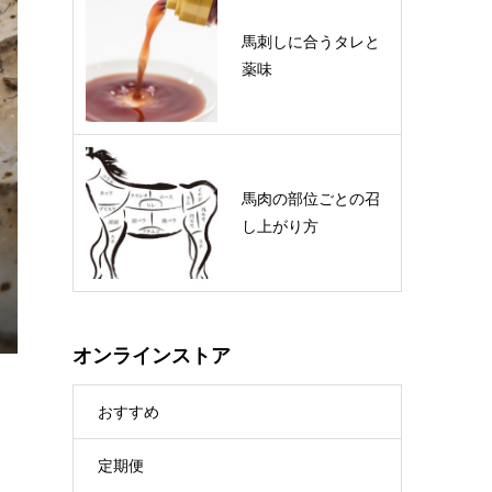
熊本直送 極上大トロ三枚バ
馬刺しに合うタレと
ラスライス ５０ｇ
薬味
¥3,024
(税込)
馬肉の部位ごとの召
し上がり方
オンラインストア
おすすめ
定期便