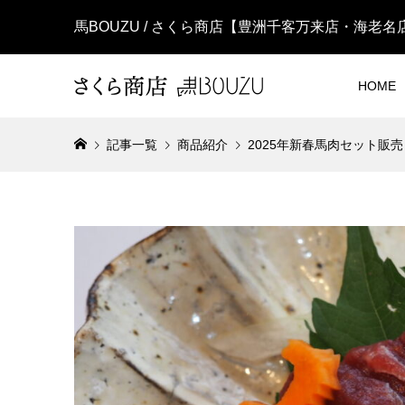
馬BOUZU / さくら商店【豊洲千客万来店・海老
HOME
記事一覧
商品紹介
2025年新春馬肉セット販
神奈川県産
¥2,268
(税
お中元セ
¥10,800
(