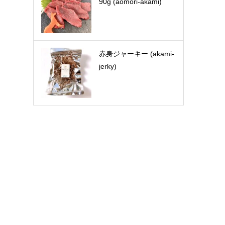
90g (aomori-akami)
赤身ジャーキー (akami-
jerky)