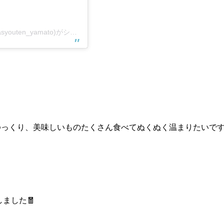
おいしい馬肉 さくら商店 大和店(@banikuya_sakurasyouten_yamato)がシェアした投稿
ゆっくり、美味しいものたくさん食べてぬくぬく温まりたいで
ました🧧