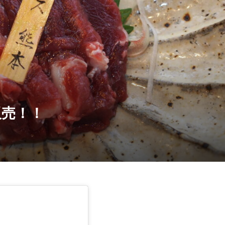
 コウネ ５０ｇ
熊本直送 極ハツ刺し
¥2,700
込)
(税込)
販売！！