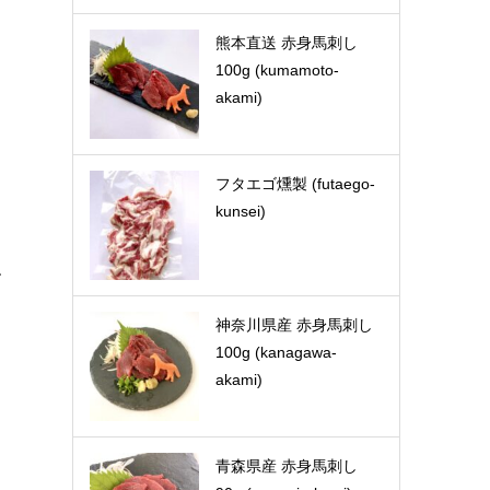
熊本直送 赤身馬刺し
100g (kumamoto-
akami)
フタエゴ燻製 (futaego-
kunsei)
す
神奈川県産 赤身馬刺し
100g (kanagawa-
akami)
青森県産 赤身馬刺し