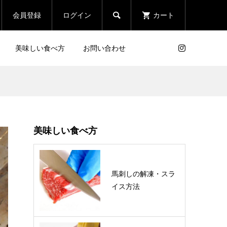

会員登録
ログイン
カート
美味しい食べ方
お問い合わせ
0g
熊本直送 極上大トロ三枚バ
ラ ブロック
美味しい食べ方
¥4,320
(税込)
【馬
熊本直送 霜降り馬刺し 100g
馬刺しの解凍・スラ
イス方法
¥3,024
(税込)