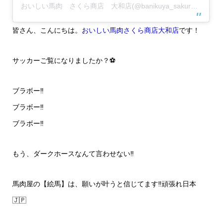
おいしい馬肉 さくら商店 大和店(@banikuya_sakurasyouten_yamato)がシェアした投稿
皆さん、こんにちは。
おいしい馬肉さくら商店大和店
です！
サッカーご覧になりましたか？⚽
ブラボー‼️
ブラボー‼️
ブラボー‼️
もう、ダークホースなんて言わせない‼️
馬肉屋の【絵馬】は、願いが叶うと信じてます‼️頑張れ日本
🇯🇵