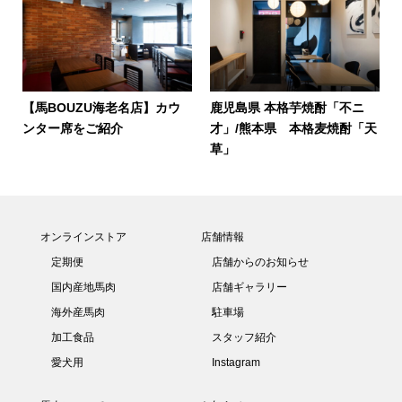
【馬BOUZU海老名店】カウ
鹿児島県 本格芋焼酎「不ニ
ンター席をご紹介
才」/熊本県 本格麦焼酎「天
草」
オンラインストア
店舗情報
定期便
店舗からのお知らせ
国内産地馬肉
店舗ギャラリー
海外産馬肉
駐車場
加工食品
スタッフ紹介
愛犬用
Instagram