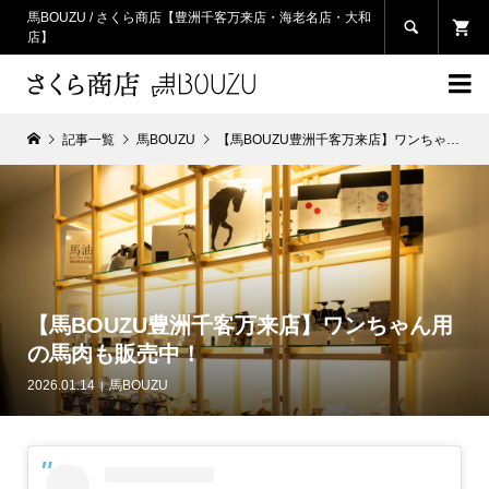
馬BOUZU / さくら商店【豊洲千客万来店・海老名店・大和

店】

記事一覧
馬BOUZU
【馬BOUZU豊洲千客万来店】ワンちゃん用の馬肉も販売中！
【馬BOUZU豊洲千客万来店】ワンちゃん用
の馬肉も販売中！
2026.01.14
馬BOUZU