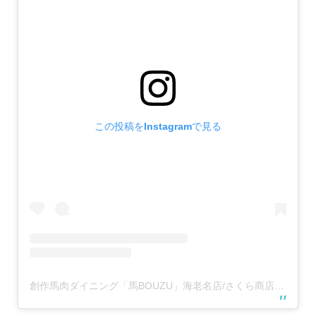
この投稿をInstagramで見る
創作馬肉ダイニング「馬BOUZU」海老名店/さくら商店 海老名店(@umabouzu_ebina829)がシェアした投稿