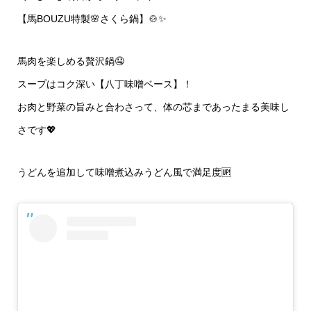
【馬BOUZU特製🌸さくら鍋】🍲✨
馬肉を楽しめる贅沢鍋🤤
スープはコク深い【八丁味噌ベース】！
お肉と野菜の旨みと合わさって、体の芯まであったまる美味し
さです💖
うどんを追加して味噌煮込みうどん風で満足度🆙