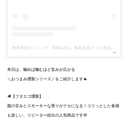
創作馬肉ダイニング「馬BOUZU」海老名店/さくら商店 海老名店(@umabouzu_ebina829)がシェアした投稿
本日は、噛めば噛むほど旨みが広がる
＼おつまみ燻製シリーズ／をご紹介します🔥
🥩【フタエゴ燻製】
脂の甘みとスモーキーな香りがクセになる！コリっとした食感
も楽しい、リピーター続出の人気商品です💯