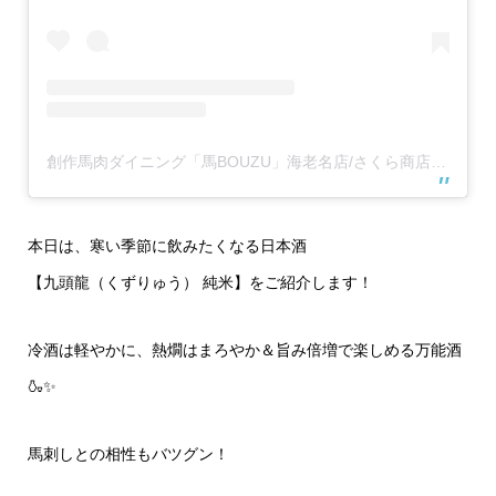
創作馬肉ダイニング「馬BOUZU」海老名店/さくら商店 海老名店(@umabouzu_ebina829)がシェアした投稿
本日は、寒い季節に飲みたくなる日本酒
【九頭龍（くずりゅう） 純米】をご紹介します！
冷酒は軽やかに、熱燗はまろやか＆旨み倍増で楽しめる万能酒
🍶✨
馬刺しとの相性もバツグン！