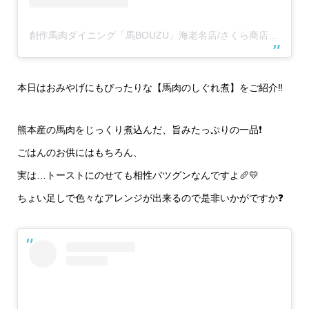
創作馬肉ダイニング「馬BOUZU」海老名店/さくら商店 海老名店(@umabouzu_ebina829)がシェアした投稿
本日はおみやげにもぴったりな【馬肉のしぐれ煮】をご紹介‼️
熊本産の馬肉をじっくり煮込んだ、旨みたっぷりの一品❗️
ごはんのお供にはもちろん、
実は…トーストにのせても相性バツグンなんですよ🥖💛
ちょい足しで色々なアレンジが出来るので是非いかがですか❓