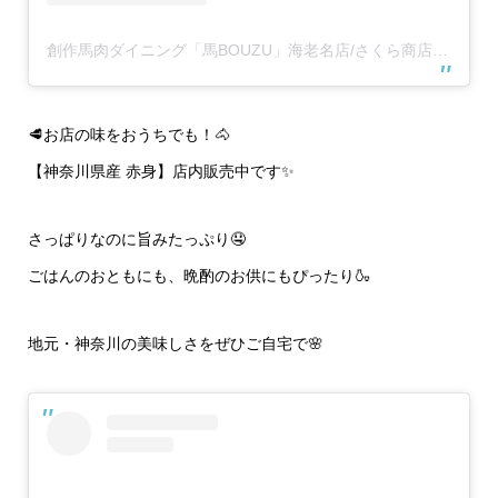
創作馬肉ダイニング「馬BOUZU」海老名店/さくら商店 海老名店(@umabouzu_ebina829)がシェアした投稿
🥩お店の味をおうちでも！🐴
【神奈川県産 赤身】店内販売中です✨
さっぱりなのに旨みたっぷり🤤
ごはんのおともにも、晩酌のお供にもぴったり🍶
地元・神奈川の美味しさをぜひご自宅で🌸