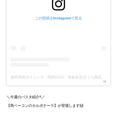
この投稿をInstagramで見る
創作馬肉ダイニング「馬BOUZU」海老名店/さくら商店 海老名店(@umabouzu_ebina829)がシェアした投稿
＼今週のパスタ紹介‼️／
【馬ベーコンのカルボナーラ】が登場します🙌