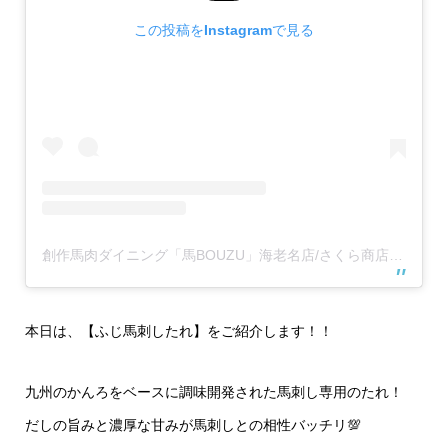
この投稿をInstagramで見る
創作馬肉ダイニング「馬BOUZU」海老名店/さくら商店 海老名店(@umabouzu_ebina829)がシェアした投稿
本日は、【ふじ馬刺したれ】をご紹介します！！
九州のかんろをベースに調味開発された馬刺し専用のたれ！
だしの旨みと濃厚な甘みが馬刺しとの相性バッチリ💯