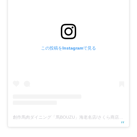
この投稿をInstagramで見る
創作馬肉ダイニング「馬BOUZU」海老名店/さくら商店 海老名店(@umabouzu_ebina829)がシェアした投稿