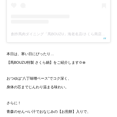
創作馬肉ダイニング「馬BOUZU」海老名店/さくら商店 海老名店(@umabouzu_ebina829)がシェアした投稿
本日は、寒い日にぴったり…
【馬BOUZU特製 さくら鍋】をご紹介します🍲❄️
おつゆは“八丁味噌ベース”でコク深く、
身体の芯までじんわり温まる味わい。
さらに！
青森のせんべい汁でおなじみの【お煎餅】入りで、