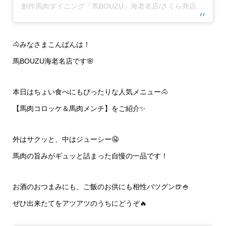
創作馬肉ダイニング「馬BOUZU」海老名店/さくら商店 海老名店(@umabouzu_ebina829)がシェアした投稿
🐴みなさまこんばんは！
馬BOUZU海老名店です🌸
本日はちょい食べにもぴったりな人気メニュー🐴
【馬肉コロッケ＆馬肉メンチ】をご紹介✨
外はサクッと、中はジューシー🤤
馬肉の旨みがギュッと詰まった自慢の一品です！
お酒のおつまみにも、ご飯のお供にも相性バツグン🍺🍚
ぜひ出来たてをアツアツのうちにどうぞ🔥