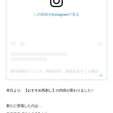
この投稿をInstagramで見る
創作馬肉ダイニング「馬BOUZU」海老名店/さくら商店 海老名店(@umabouzu_ebina829)がシェアした投稿
本日より、【おすすめ馬刺し】の内容が変わりました✨
新たに登場したのは…