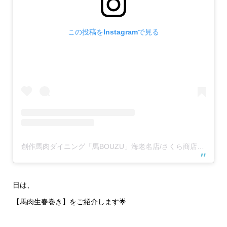
この投稿をInstagramで見る
創作馬肉ダイニング「馬BOUZU」海老名店/さくら商店 海老名店(@umabouzu_ebina829)がシェアした投稿
日は、
【馬肉生春巻き】をご紹介します🌟