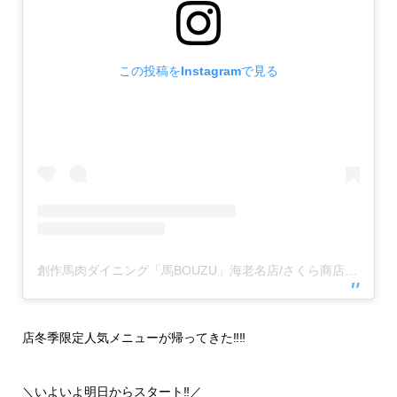
この投稿をInstagramで見る
創作馬肉ダイニング「馬BOUZU」海老名店/さくら商店 海老名店(@umabouzu_ebina829)がシェアした投稿
店冬季限定人気メニューが帰ってきた‼️‼️
＼いよいよ明日からスタート‼️／