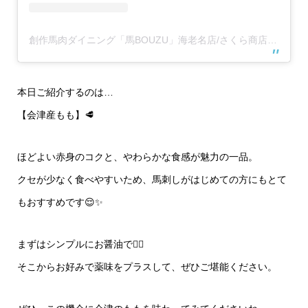
創作馬肉ダイニング「馬BOUZU」海老名店/さくら商店 海老名店(@umabouzu_ebina829)がシェアした投稿
本日ご紹介するのは…
【会津産もも】🥩
ほどよい赤身のコクと、やわらかな食感が魅力の一品。
クセが少なく食べやすいため、馬刺しがはじめての方にもとて
もおすすめです😌✨
まずはシンプルにお醤油で✋🏻
そこからお好みで薬味をプラスして、ぜひご堪能ください。