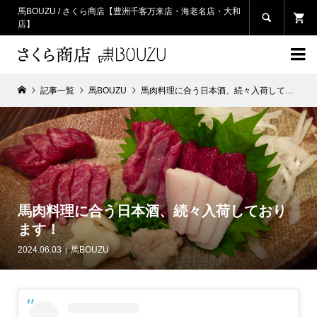
馬BOUZU / さくら商店【豊洲千客万来店・海老名店・大和

店】

記事一覧
馬BOUZU
馬肉料理に合う日本酒、続々入荷しております！
馬肉料理に合う日本酒、続々入荷しており
ます！
2024.06.03
馬BOUZU