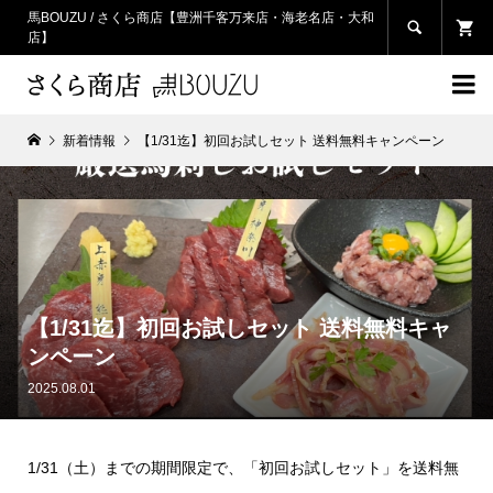
馬BOUZU / さくら商店【豊洲千客万来店・海老名店・大和

店】

新着情報
【1/31迄】初回お試しセット 送料無料キャンペーン
【1/31迄】初回お試しセット 送料無料キャ
ンペーン
2025.08.01
1/31（土）までの期間限定で、「初回お試しセット」を送料無