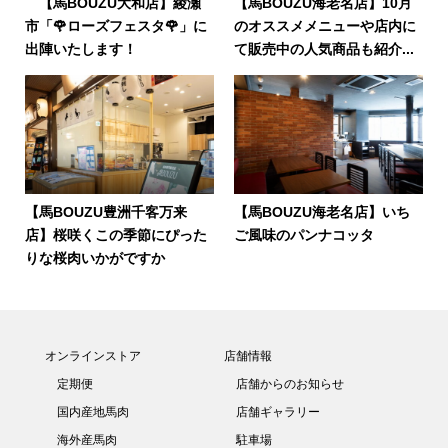
【馬BOUZU大和店】綾瀬
【馬BOUZU海老名店】10月
市「🌹ローズフェスタ🌹」に
のオススメメニューや店内に
出陣いたします！
て販売中の人気商品も紹介...
【馬BOUZU豊洲千客万来
【馬BOUZU海老名店】いち
店】桜咲くこの季節にぴった
ご風味のパンナコッタ
りな桜肉いかがですか
オンラインストア
店舗情報
定期便
店舗からのお知らせ
国内産地馬肉
店舗ギャラリー
海外産馬肉
駐車場