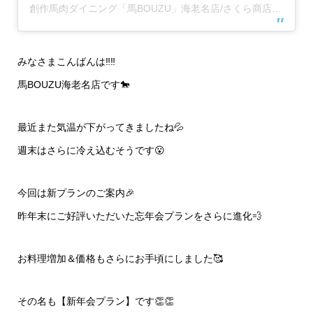
創作馬肉ダイニング「馬BOUZU」海老名店/さくら商店 海老名店(@umabouzu_ebina829)がシェアした投稿
みなさまこんばんは‼️‼️
馬BOUZU海老名店です🐎
最近また気温が下がってきましたね💦
週末はさらに冷え込むそうです😮
今回は新プランのご案内🎉
昨年末にご好評いただいた忘年会プランをさらに進化💨
お料理増加＆価格もさらにお手頃にしました🥰
その名も【新年会プラン】です👏👏